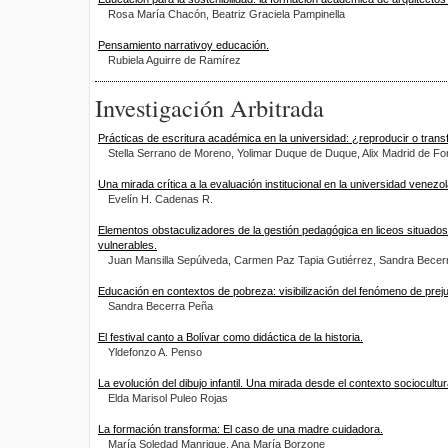
Rosa María Chacón, Beatriz Graciela Pampinella
Pensamiento narrativoy educación.
Rubiela Aguirre de Ramírez
Investigación Arbitrada
Prácticas de escritura académica en la universidad: ¿reproducir o tran
Stella Serrano de Moreno, Yolimar Duque de Duque, Alix Madrid de Fo
Una mirada crítica a la evaluación institucional en la universidad venezo
Evelín H. Cadenas R.
Elementos obstaculizadores de la gestión pedagógica en liceos situado
vulnerables.
Juan Mansilla Sepúlveda, Carmen Paz Tapia Gutiérrez, Sandra Becer
Educación en contextos de pobreza: visibilización del fenómeno de preju
Sandra Becerra Peña
El festival canto a Bolívar como didáctica de la historia.
Yldefonzo A. Penso
La evolución del dibujo infantil. Una mirada desde el contexto sociocultu
Elda Marisol Puleo Rojas
La formación transforma: El caso de una madre cuidadora.
María Soledad Manrique, Ana María Borzone