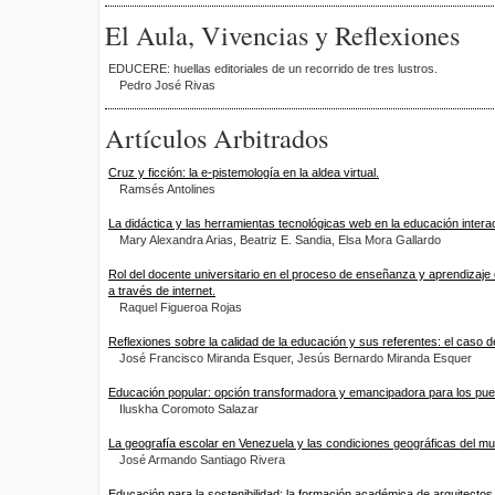
El Aula, Vivencias y Reflexiones
EDUCERE: huellas editoriales de un recorrido de tres lustros.
Pedro José Rivas
Artículos Arbitrados
Cruz y ficción: la e-pistemología en la aldea virtual.
Ramsés Antolines
La didáctica y las herramientas tecnológicas web en la educación interac
Mary Alexandra Arias, Beatriz E. Sandia, Elsa Mora Gallardo
Rol del docente universitario en el proceso de enseñanza y aprendizaje 
a través de internet.
Raquel Figueroa Rojas
Reflexiones sobre la calidad de la educación y sus referentes: el caso 
José Francisco Miranda Esquer, Jesús Bernardo Miranda Esquer
Educación popular: opción transformadora y emancipadora para los pue
Iluskha Coromoto Salazar
La geografía escolar en Venezuela y las condiciones geográficas del mu
José Armando Santiago Rivera
Educación para la sostenibilidad: la formación académica de arquitectos