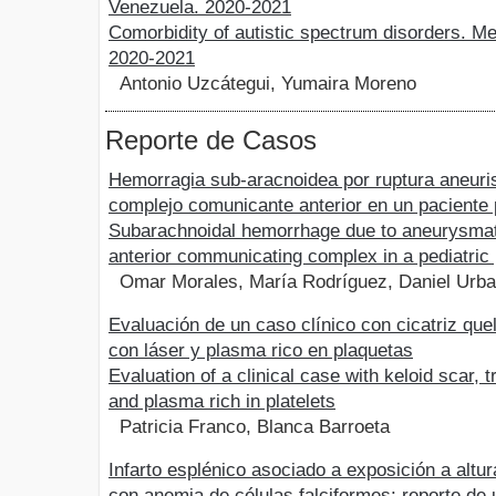
Venezuela. 2020-2021
Comorbidity of autistic spectrum disorders. M
2020-2021
Antonio Uzcátegui, Yumaira Moreno
Reporte de Casos
Hemorragia sub-aracnoidea por ruptura aneuri
complejo comunicante anterior en un paciente 
Subarachnoidal hemorrhage due to aneurysmati
anterior communicating complex in a pediatric 
Omar Morales, María Rodríguez, Daniel Urba
Evaluación de un caso clínico con cicatriz quel
con láser y plasma rico en plaquetas
Evaluation of a clinical case with keloid scar, t
and plasma rich in platelets
Patricia Franco, Blanca Barroeta
Infarto esplénico asociado a exposición a altu
con anemia de células falciformes: reporte de