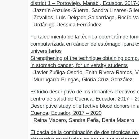
district 1 – Portoviejo, Manabi, Ecuador. 2017
Jazmín Anzules-Guerra, Sandra Linares-Giler
Zevallos, Luis Delgado-Saldarriaga, Rocío Va
Urdánigo, Jessica Fernández
Fortalecimiento de la técnica obtención de tom
computarizada en cáncer de estómago, para e
universitarios
Strengthening of the technique obtaining com
in stomach cancer, for university students
Javier Zuñiga-Osorio, Enith Rivera-Ramos, Vi
Murrugarra-Bringas, Gloria Cruz-González
Estudio descriptivo de los donantes efectivos 
centro de salud de Cuenca, Ecuador, 2017 – 2
Descriptive study of effective blood donors in a
Cuenca, Ecuador, 2017 – 2020
Reina Macero, Sandra Peña, Dania Macero
Eficacia de la combinación de dos técnicas n