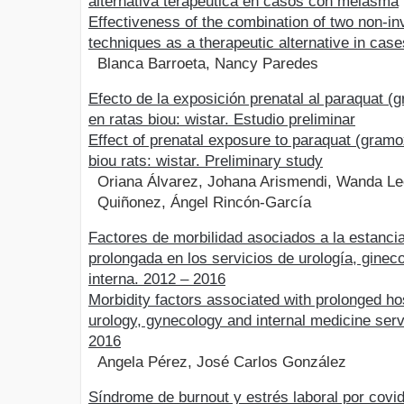
alternativa terapéutica en casos con melasma
Effectiveness of the combination of two non-in
techniques as a therapeutic alternative in ca
Blanca Barroeta, Nancy Paredes
Efecto de la exposición prenatal al paraquat (
en ratas biou: wistar. Estudio preliminar
Effect of prenatal exposure to paraquat (gramo
biou rats: wistar. Preliminary study
Oriana Álvarez, Johana Arismendi, Wanda Le
Quiñonez, Ángel Rincón-García
Factores de morbilidad asociados a la estancia
prolongada en los servicios de urología, ginec
interna. 2012 – 2016
Morbidity factors associated with prolonged hos
urology, gynecology and internal medicine ser
2016
Angela Pérez, José Carlos González
Síndrome de burnout y estrés laboral por covi