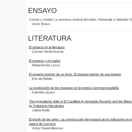
ENSAYO
Cuerpo y ciudad. La aventura vertical del relato. Homenaje a Salvador
Víctor Bravo
LITERATURA
El espacio en la literatura
Carmen Verde Arocha
El espacio y mi madre
Rafael Arráiz Lucca
El espacio exterior de un texto. El espacio interior de una imagen
Erik del Búfalo
La exploración de los espacios en la poesía concreta brasileña
Gabriela Lázaro
The pygmalionic dolls in El Castillete by Armando Reverón and the Blac
by Felisberto Hernández
Julieta Arella
El triunfo de las artes. La construcción del espacio de la civilización en el
natura
de Lucrecio
Víctor Daniel Albornoz