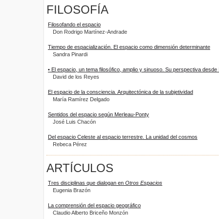
FILOSOFÍA
Filosofando el espacio
Don Rodrigo Martínez-Andrade
Tiempo de espacialización. El espacio como dimensión determinante
Sandra Pinardi
• El espacio, un tema filosófico, amplio y sinuoso. Su perspectiva desd
David de los Reyes
El espacio de la consciencia. Arquitectónica de la subjetividad
María Ramírez Delgado
Sentidos del espacio según Merleau-Ponty
José Luis Chacón
Del espacio Celeste al espacio terrestre. La unidad del cosmos
Rebeca Pérez
ARTÍCULOS
Tres disciplinas que dialogan en
Otros Espacios
Eugenia Brazón
La comprensión del espacio geográfico
Claudio Alberto Briceño Monzón