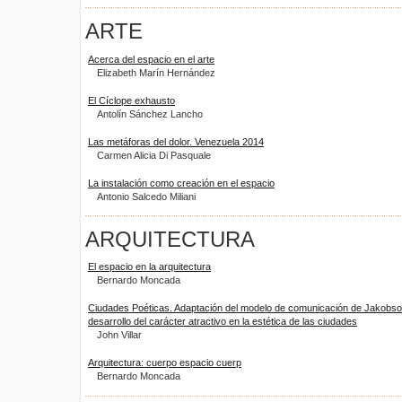
ARTE
Acerca del espacio en el arte
Elizabeth Marín Hernández
El Cíclope exhausto
Antolín Sánchez Lancho
Las metáforas del dolor. Venezuela 2014
Carmen Alicia Di Pasquale
La instalación como creación en el espacio
Antonio Salcedo Miliani
ARQUITECTURA
El espacio en la arquitectura
Bernardo Moncada
Ciudades Poéticas. Adaptación del modelo de comunicación de Jakobso
desarrollo del carácter atractivo en la estética de las ciudades
John Villar
Arquitectura: cuerpo espacio cuerp
Bernardo Moncada