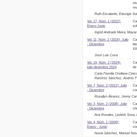
si
re
Ruth Escalante, Eduvigis S
Vol. 17, Núm. 1 (2022):
Ca
Enero-Junio
so
Ingrid Andrade Meira, Maya
Vol. 11, Núm. 2 (2016): Julio
Ca
- Diciembre
bio
XX
José Luis Cova
Vol. 19, Núm. 2 (2024):
Ca
julio-diciembre 2024
de
Carla Fiorella Orellana Cini
Ramírez Sánchez, Andrés F
Vol. 7, Núm. 2 (2012): Julio
Ca
- Diciembre
co
Rosallyn Álvarez, Jenny Ca
Vol. 3, Núm. 2 (2008): Julio
Ca
- Diciembre
ch
Ana Rosales, Lisbeth Sosa, L
Vol. 4, Núm. 1 (2009):
Cam
Enero - Junio
co
Nuvia Sánchez, Manuel Sosa