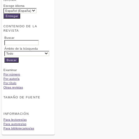
Escoge idioma
CONTENIDO DE LA
REVISTA
Buscar
Ámbito de la búsqueda
Examinar
Por número
Por autor/a
Por título
Otras revistas
TAMAÑO DE FUENTE
INFORMACIÓN
Para lectores/as
Para autores/as
Para bibliotecarios/as