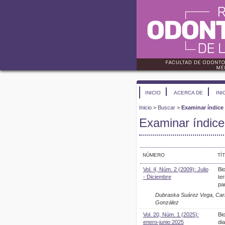
INICIO
ACERCA DE
INI
Inicio
>
Buscar
>
Examinar índice 
Examinar índice 
NÚMERO
TÍ
Vol. 4, Núm. 2 (2009): Julio
Bio
- Diciembre
te
par
Dubraska Suárez Vega, Carlo
González
Vol. 20, Núm. 1 (2025):
Bi
enero-junio 2025
di