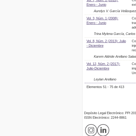
Enero - Junio
ext
Aurelys V. García Velásque
Vol. 3, Núm. 1 (2008):
Co
Enero - Junio
tra
ad
Trina Mylena García, Carlos 
Vol. 8, Núm. 2 (2013): Julio
Co
- Diciembre
inj
re
Karem Aldride Arellano Salas
Vol. 12, Núm. 2 (2017):
Co
Julio-Diciembre
im
Un
Leylan Arellano
Elementos 51 - 75 de 413
Depósito Legal Electrónico: PPI 
ISSN Electrónico: 2244-8861