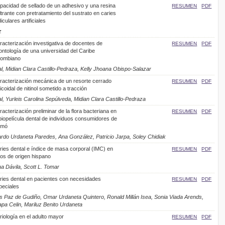
pacidad de sellado de un adhesivo y una resina
RESUMEN
PDF
iltrante con pretratamiento del sustrato en caries
iculares artificiales
z
racterización investigativa de docentes de
RESUMEN
PDF
ontología de una universidad del Caribe
lombiano
, Midian Clara Castillo-Pedraza, Kelly Jhoana Obispo-Salazar
racterización mecánica de un resorte cerrado
RESUMEN
PDF
icoidal de nitinol sometido a tracción
, Yurleis Carolina Sepúlveda, Midian Clara Castillo-Pedraza
acterización preliminar de la flora bacteriana en
RESUMEN
PDF
 biopelícula dental de individuos consumidores de
imó
rdo Urdaneta Paredes, Ana González, Patricio Jarpa, Soley Chidiak
ries dental e índice de masa corporal (IMC) en
RESUMEN
PDF
ños de origen hispano
 Dávila, Scott L. Tomar
ries dental en pacientes con necesidades
RESUMEN
PDF
peciales
 Paz de Gudiño, Omar Urdaneta Quintero, Ronald Millán Isea, Sonia Viada Arends,
apa Celin, Mariluz Benito Urdaneta
riología en el adulto mayor
RESUMEN
PDF