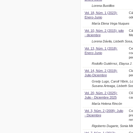
Lorena Bustillos
Vol. 18, Núm. 1 (2023):
Cá
Enero-Junio
odo
María Elena Vega Nuques
Vol. 10, Núm. 2 (2015): julio
Cá
- diciembre
Me
Lorena Dávila, Lisbeth Sosa
Vol. 13, Núm. 1 (2018):
Ce
Enero-Junio
co
per
Rodolfo Gutiérrez, Elaysa J.
Vol. 14, Núm. 2 (2019):
Cl
Julio-Diciembre
pe
Gredy Lugo, Caroll Yibrin, L
Susana Arteaga, Lisbeth Sos
Vol. 20, Núm. 2 (2025):
Cl
Julio - Diciembre 2025
ca
María Helena Rincón
Vol. 3, Núm. 2 (2008): Julio
Co
- Diciembre
pre
re
Rigoberto Dugarte, Sonia Mi
Vol. 7, Núm. 1 (2012):
Co