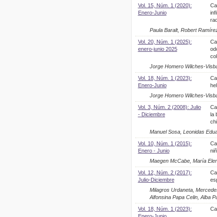
Vol. 15, Núm. 1 (2020):
Ca
Enero-Junio
inf
rad
Paula Baralt, Robert Ramíre
Vol. 20, Núm. 1 (2025):
Ca
enero-junio 2025
od
co
Jorge Homero Wilches-Visbal
Vol. 18, Núm. 1 (2023):
Ca
Enero-Junio
hel
Jorge Homero Wilches-Visbal
Vol. 3, Núm. 2 (2008): Julio
Car
- Diciembre
la
ch
Manuel Sosa, Leonidas Edua
Vol. 10, Núm. 1 (2015):
Ca
Enero - Junio
ni
Maegen McCabe, María Elena
Vol. 12, Núm. 2 (2017):
Ca
Julio-Diciembre
es
Milagros Urdaneta, Mercedes
Alfonsina Papa Celin, Alba P
Vol. 18, Núm. 1 (2023):
Ca
Enero-Junio