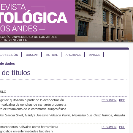
CIAR SESIÓN
BUSCAR
ACTUAL
ARCHIVOS
AVISOS
de títulos
de títulos
TULO
gel de quitosano a partir de la desacetilación
RESUMEN
PDF
rmoalcalina de conchas de camarón propuesta
a el tratamiento de la estomatitis subprotésica
s García Sivoli, Gladys Josefina Velazco Viloria, Reynaldo Luis Ortíz Ramos, Anajulia
omarcadores salivales como herramienta
RESUMEN
PDF
agnóstica en enfermedades bucales y