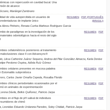
stémicas con repercusión en cavidad bucal. Una
visión de alcance
olórzano, Mariángel Zambrano
lidad de vida autopercibida en usuarios de
RESUMEN
PDF (PORTUGUÊS
bredentaduras de implante único
(BRASIL))
ra Abreu Pinheiro, Renata Cunha Matheus Rodrigues Garcia
mbio de paradigmas en la investigación de los
RESUMEN
PDF
materiales odontológicos hacia el resto del siglo
I
mbios cefalométricos posteriores al tratamiento
RESUMEN
PDF
 maloclusiones clase II con Advansync®
colo, Liksa Catherine Juárez Sequera, Andrea del Pilar González Almarza, Karla Denise
elipe Perdomo Ospina, Adíela Ruíz Gómez
mbios celulares presentes en mucosa palatina
RESUMEN
PDF
n Estomatitis subprotésica
rrero, Carlos Javier Omaña Cepeda, Rosalba Florido
mbios clínicos periodontales ocasionados por el
RESUMEN
PDF
imó en animales de experimentación
orena Dávila, Belkis Quiñonez, Patricio Jarpa
bios en el flujo de pH salival de individuos
RESUMEN
PDF
nsumidores de chimó
, Leonidas Eduardo Urdaneta Paredes, Soley Chidiak, Patricio Jarpa