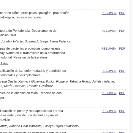
ncer en niños: principales tipologías, prevención
RESUMEN
PDF
ntológica. revisión narrativa
tedra de Periodoncia. Departamento de
RESUMEN
PDF
dicina Oral.
, Johelsy Infante, Susana Arteaga, María Palacios
pas de bacterias probióticas como terapia
RESUMEN
PDF
adyuvante en el tratamiento de la enfermedad
iodontal. Revisión de la literatura
 Salas
asificación de las enfermedades y condiciones
RESUMEN
PDF
riodontales y periimplantares
orena Dávila, Xiomara Giménez, Ilusión Romero, Tabatha Rojas, Johelsy Infante,
a, María Palacios, Rodolfo Gutiérrez
ínica de la cúspide en talón. Reporte de dos
RESUMEN
PDF
sos
locación de poste y readaptación de corona
RESUMEN
PDF
existente, pilar de una dentadura parcial
movible
randa, Adriana Ucar Barroeta, Gladys Rojas Palaviccini
locación Inmediata de implantes dentales post-