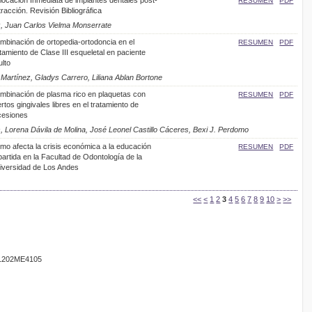
RESUMEN
PDF
racción. Revisión Bibliográfica
z, Juan Carlos Vielma Monserrate
mbinación de ortopedia-ortodoncia en el
RESUMEN
PDF
tamiento de Clase III esqueletal en paciente
ulto
Martínez, Gladys Carrero, Liliana Ablan Bortone
mbinación de plasma rico en plaquetas con
RESUMEN
PDF
ertos gingivales libres en el tratamiento de
cesiones
, Lorena Dávila de Molina, José Leonel Castillo Cáceres, Bexi J. Perdomo
mo afecta la crisis económica a la educación
RESUMEN
PDF
partida en la Facultad de Odontología de la
iversidad de Los Andes
<<
<
1
2
3
4
5
6
7
8
9
10
>
>>
201202ME4105