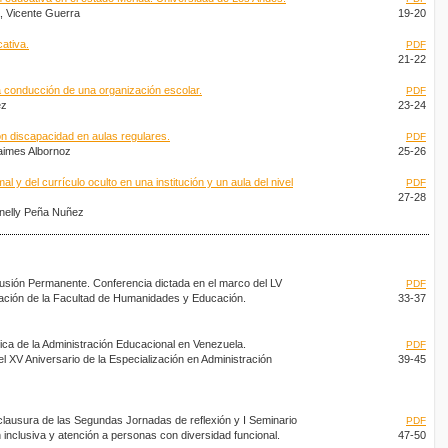
a, Vicente Guerra
19-20
ativa.
PDF
21-22
 la conducción de una organización escolar.
PDF
ez
23-24
on discapacidad en aulas regulares.
PDF
aimes Albornoz
25-26
al y del currículo oculto en una institución y un aula del nivel
PDF
27-28
nelly Peña Nuñez
usión Permanente. Conferencia dictada en el marco del LV
PDF
cación de la Facultad de Humanidades y Educación.
33-37
ca de la Administración Educacional en Venezuela.
PDF
l XV Aniversario de la Especialización en Administración
39-45
 clausura de las Segundas Jornadas de reflexión y I Seminario
PDF
 inclusiva y atención a personas con diversidad funcional.
47-50