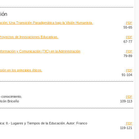
ción
ación: Una Transición Paradigmática bajo la Visión Humanista.
PDF
55-65
Proyectos de Innovaciones Educativas.
PDF
67-77
Información y Comunicación (TIC) en la Administración
PDF
79-89
ión en los principios éticos.
PDF
91-104
 conocimiento.
PDF
icón Briceño
109-113
tica: II.- Lugares y Tiempos de la Educación. Autor: Franco
PDF
119-121