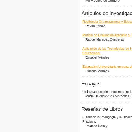
Mery López de Cordero
Artículos de Investiga
Resiliencia Organizacional y Educ
Revilla Edison
Modelo de Evaluación Aplicable a 
Raquel Márquez Contreras
Aplicación de las Tecnologías de 
Educacional.
Eysabel Méndez
Educación Universitaria con una vis
Luisana Morales
Ensayos
Lo Inacabado o incompleto de todo
María Helena de las Mercedes P
Reseñas de Libros
El libro de la Pedagogía y la Didác
Frabboni.
Pestana Nancy