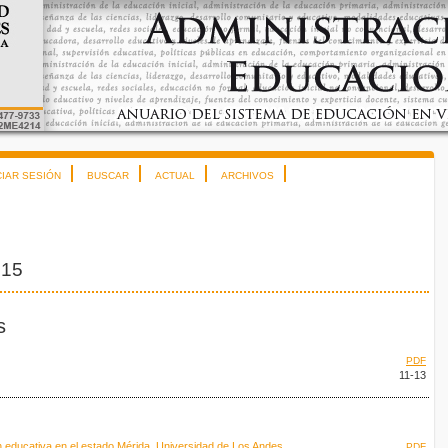
CIAR SESIÓN
BUSCAR
ACTUAL
ARCHIVOS
015
s
PDF
11-13
n educativa en el estado Mérida. Universidad de Los Andes.
PDF