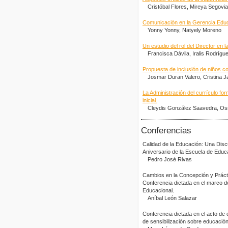
Cristóbal Flores, Mireya Segovi
Comunicación en la Gerencia Educ
Yonny Yonny, Natyely Moreno
Un estudio del rol del Director en
Francisca Dávila, Iralis Rodrígu
Propuesta de inclusión de niños c
Josmar Duran Valero, Cristina J
La Administración del currículo form
inicial.
Cleydis González Saavedra, Os
Conferencias
Calidad de la Educación: Una Disc
Aniversario de la Escuela de Edu
Pedro José Rivas
Cambios en la Concepción y Prácti
Conferencia dictada en el marco de
Educacional.
Aníbal León Salazar
Conferencia dictada en el acto de
de sensibilización sobre educación