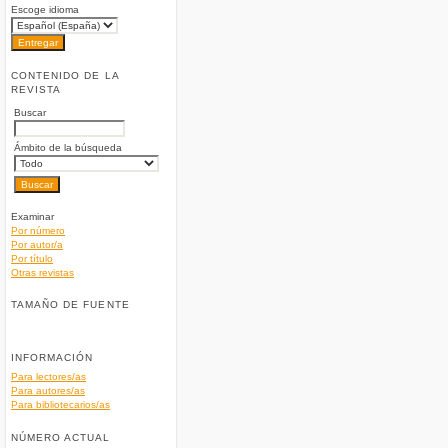
Escoge idioma
CONTENIDO DE LA
REVISTA
Buscar
Ámbito de la búsqueda
Examinar
Por número
Por autor/a
Por título
Otras revistas
TAMAÑO DE FUENTE
INFORMACIÓN
Para lectores/as
Para autores/as
Para bibliotecarios/as
NÚMERO ACTUAL