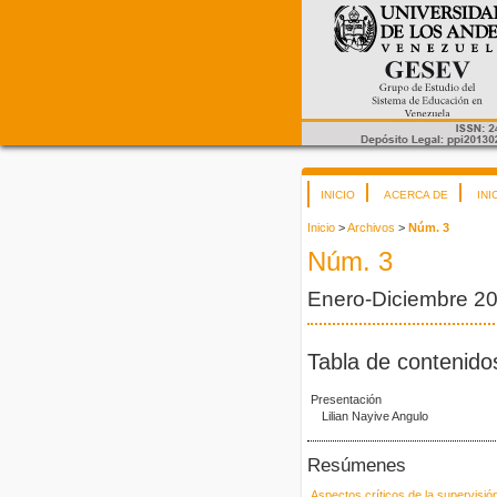
INICIO
ACERCA DE
INI
Inicio
>
Archivos
>
Núm. 3
Núm. 3
Enero-Diciembre 2
Tabla de contenido
Presentación
Lilian Nayive Angulo
Resúmenes
Aspectos críticos de la supervisió