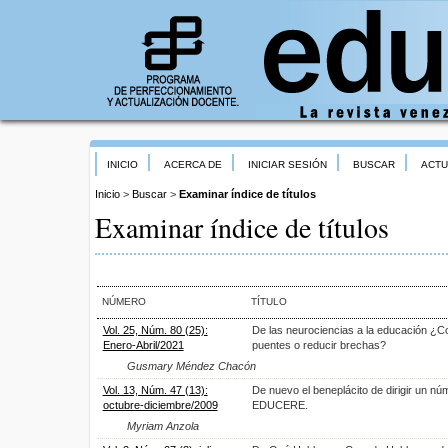
INICIO
ACERCA DE
INICIAR SESIÓN
BUSCAR
ACTU
Inicio
>
Buscar
>
Examinar índice de títulos
Examinar índice de títulos
NÚMERO
TÍTULO
Vol. 25, Núm. 80 (25):
De las neurociencias a la educación ¿Co
Enero-Abril/2021
puentes o reducir brechas?
Gusmary Méndez Chacón
Vol. 13, Núm. 47 (13):
De nuevo el beneplácito de dirigir un nú
octubre-diciembre/2009
EDUCERE.
Myriam Anzola