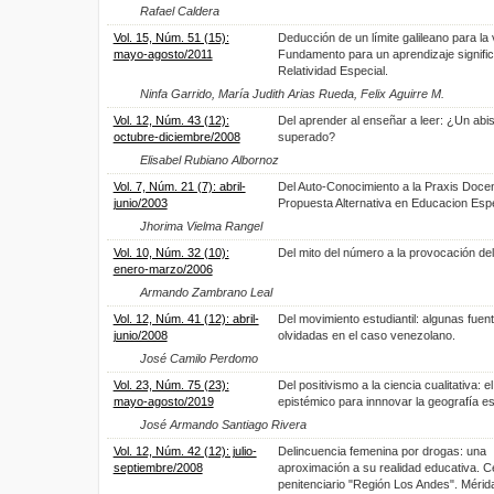
Rafael Caldera
Vol. 15, Núm. 51 (15):
Deducción de un límite galileano para la 
mayo-agosto/2011
Fundamento para un aprendizaje signific
Relatividad Especial.
Ninfa Garrido, María Judith Arias Rueda, Felix Aguirre M.
Vol. 12, Núm. 43 (12):
Del aprender al enseñar a leer: ¿Un ab
octubre-diciembre/2008
superado?
Elisabel Rubiano Albornoz
Vol. 7, Núm. 21 (7): abril-
Del Auto-Conocimiento a la Praxis Doce
junio/2003
Propuesta Alternativa en Educacion Espe
Jhorima Vielma Rangel
Vol. 10, Núm. 32 (10):
Del mito del número a la provocación del
enero-marzo/2006
Armando Zambrano Leal
Vol. 12, Núm. 41 (12): abril-
Del movimiento estudiantil: algunas fuen
junio/2008
olvidadas en el caso venezolano.
José Camilo Perdomo
Vol. 23, Núm. 75 (23):
Del positivismo a la ciencia cualitativa: el
mayo-agosto/2019
epistémico para innnovar la geografía e
José Armando Santiago Rivera
Vol. 12, Núm. 42 (12): julio-
Delincuencia femenina por drogas: una
septiembre/2008
aproximación a su realidad educativa. C
penitenciario "Región Los Andes". Mérid