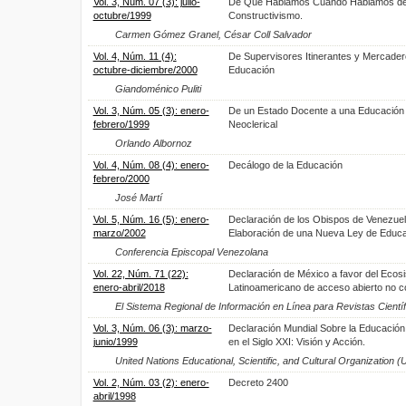
Vol. 3, Núm. 07 (3): julio-
De Qué Hablamos Cuando Hablamos d
octubre/1999
Constructivismo.
Carmen Gómez Granel, César Coll Salvador
Vol. 4, Núm. 11 (4):
De Supervisores Itinerantes y Mercader
octubre-diciembre/2000
Educación
Giandoménico Puliti
Vol. 3, Núm. 05 (3): enero-
De un Estado Docente a una Educación
febrero/1999
Neoclerical
Orlando Albornoz
Vol. 4, Núm. 08 (4): enero-
Decálogo de la Educación
febrero/2000
José Martí
Vol. 5, Núm. 16 (5): enero-
Declaración de los Obispos de Venezuel
marzo/2002
Elaboración de una Nueva Ley de Educ
Conferencia Episcopal Venezolana
Vol. 22, Núm. 71 (22):
Declaración de México a favor del Ecos
enero-abril/2018
Latinoamericano de acceso abierto no c
El Sistema Regional de Información en Línea para Revistas Cientí
Vol. 3, Núm. 06 (3): marzo-
Declaración Mundial Sobre la Educación
junio/1999
en el Siglo XXI: Visión y Acción.
United Nations Educational, Scientific, and Cultural Organizatio
Vol. 2, Núm. 03 (2): enero-
Decreto 2400
abril/1998