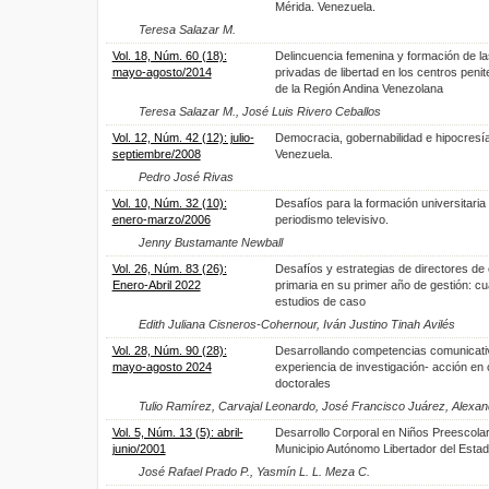
Mérida. Venezuela.
Teresa Salazar M.
Vol. 18, Núm. 60 (18):
Delincuencia femenina y formación de l
mayo-agosto/2014
privadas de libertad en los centros penit
de la Región Andina Venezolana
Teresa Salazar M., José Luis Rivero Ceballos
Vol. 12, Núm. 42 (12): julio-
Democracia, gobernabilidad e hipocresí
septiembre/2008
Venezuela.
Pedro José Rivas
Vol. 10, Núm. 32 (10):
Desafíos para la formación universitaria
enero-marzo/2006
periodismo televisivo.
Jenny Bustamante Newball
Vol. 26, Núm. 83 (26):
Desafíos y estrategias de directores de
Enero-Abril 2022
primaria en su primer año de gestión: cu
estudios de caso
Edith Juliana Cisneros-Cohernour, Iván Justino Tinah Avilés
Vol. 28, Núm. 90 (28):
Desarrollando competencias comunicati
mayo-agosto 2024
experiencia de investigación- acción en
doctorales
Tulio Ramírez, Carvajal Leonardo, José Francisco Juárez, Alexan
Vol. 5, Núm. 13 (5): abril-
Desarrollo Corporal en Niños Preescolar
junio/2001
Municipio Autónomo Libertador del Esta
José Rafael Prado P., Yasmín L. L. Meza C.