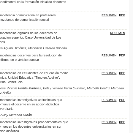
ocedimental en la formación inicial de docentes
mpetencia comunicativa en profesores
RESUMEN
PDF
nezolanos de comunicación social
mpetencias digitales de los docentes de
RESUMEN
ucación superior. Caso Universidad de Los
des.
aya Aguilar Jiménez, Marianela Luzardo Briceño
mpetencias docentes para la resolución de
RESUMEN
PDF
flictos en el ámbito escolar
mpetencias en estudiantes de educación media
RESUMEN
PDF
cnica. Unidad Educativa “Timoteo Aguirre”,
rida- Venezuela
José Vicente Portilla Martínez, Betsy Yeniree Parra Quintero, Marbella Beatriz Mercado
 Ardila
mpetencias investigativas actitudinales que
RESUMEN
PDF
omueve el docente en su acción didáctica
versitaria
, Zulay Mercado Durán
mpetencias investigativas procedimentales que
RESUMEN
PDF
omueven los docentes universitarios en su
ción didáctica