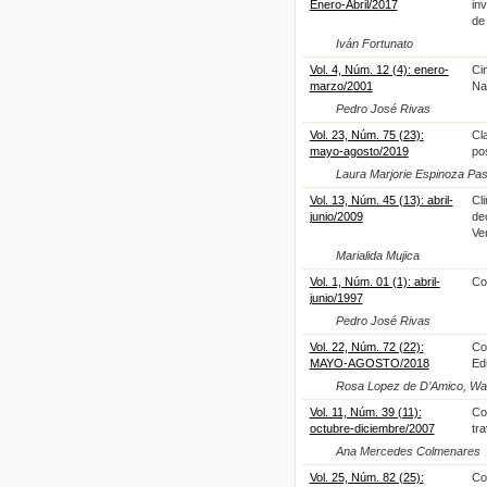
Enero-Abril/2017
in
de
Iván Fortunato
Vol. 4, Núm. 12 (4): enero-
Ci
marzo/2001
Na
Pedro José Rivas
Vol. 23, Núm. 75 (23):
Cl
mayo-agosto/2019
po
Laura Marjorie Espinoza Pas
Vol. 13, Núm. 45 (13): abril-
Cl
junio/2009
de
Ve
Marialida Mujica
Vol. 1, Núm. 01 (1): abril-
Co
junio/1997
Pedro José Rivas
Vol. 22, Núm. 72 (22):
Co
MAYO-AGOSTO/2018
Ed
Rosa Lopez de D’Amico, Walt
Vol. 11, Núm. 39 (11):
Co
octubre-diciembre/2007
tra
Ana Mercedes Colmenares
Vol. 25, Núm. 82 (25):
Co