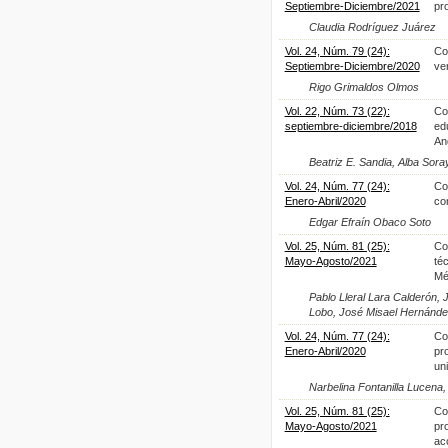
Septiembre-Diciembre/2021
pr
Claudia Rodríguez Juárez
Vol. 24, Núm. 79 (24):
Co
Septiembre-Diciembre/2020
ve
Rigo Grimaldos Olmos
Vol. 22, Núm. 73 (22):
Co
septiembre-diciembre/2018
ed
An
Beatriz E. Sandia, Alba Sor
Vol. 24, Núm. 77 (24):
Co
Enero-Abril/2020
con
Edgar Efraín Obaco Soto
Vol. 25, Núm. 81 (25):
Co
Mayo-Agosto/2021
té
Mé
Pablo Lleral Lara Calderón, 
Lobo, José Misael Hernández
Vol. 24, Núm. 77 (24):
Co
Enero-Abril/2020
pr
uni
Narbelina Fontanilla Lucena
Vol. 25, Núm. 81 (25):
Co
Mayo-Agosto/2021
pr
ac