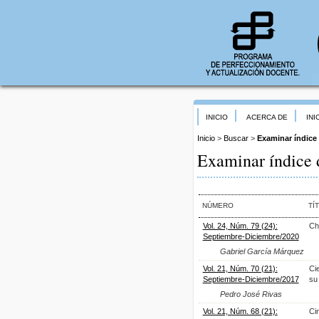
INICIO
ACERCA DE
INI
Inicio
>
Buscar
>
Examinar índice 
Examinar índice d
NÚMERO
TÍ
Vol. 24, Núm. 79 (24):
Chi
Septiembre-Diciembre/2020
Gabriel García Márquez
Vol. 21, Núm. 70 (21):
Ci
Septiembre-Diciembre/2017
su
Pedro José Rivas
Vol. 21, Núm. 68 (21):
Ci