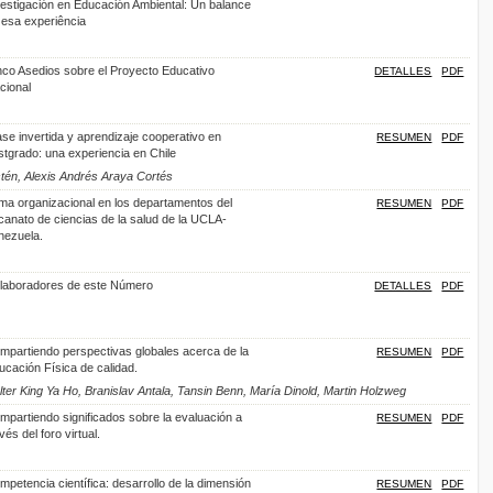
vestigación en Educación Ambiental: Un balance
 esa experiência
nco Asedios sobre el Proyecto Educativo
DETALLES
PDF
cional
ase invertida y aprendizaje cooperativo en
RESUMEN
PDF
stgrado: una experiencia en Chile
tén, Alexis Andrés Araya Cortés
ima organizacional en los departamentos del
RESUMEN
PDF
canato de ciencias de la salud de la UCLA-
nezuela.
laboradores de este Número
DETALLES
PDF
mpartiendo perspectivas globales acerca de la
RESUMEN
PDF
ucación Física de calidad.
er King Ya Ho, Branislav Antala, Tansin Benn, María Dinold, Martin Holzweg
mpartiendo significados sobre la evaluación a
RESUMEN
PDF
vés del foro virtual.
mpetencia científica: desarrollo de la dimensión
RESUMEN
PDF