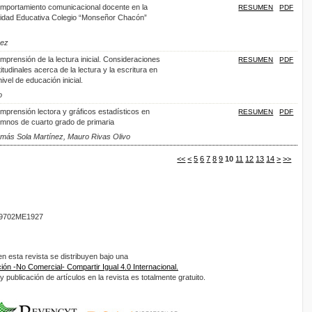
mportamiento comunicacional docente en la
RESUMEN
PDF
idad Educativa Colegio “Monseñor Chacón”
rez
mprensión de la lectura inicial. Consideraciones
RESUMEN
PDF
itudinales acerca de la lectura y la escritura en
nivel de educación inicial.
o
mprensión lectora y gráficos estadísticos en
RESUMEN
PDF
umnos de cuarto grado de primaria
Tomás Sola Martínez, Mauro Rivas Olivo
<<
<
5
6
7
8
9
10
11
12
13
14
>
>>
9702ME1927
 esta revista se distribuyen bajo una
ón -No Comercial- Compartir Igual 4.0 Internacional.
 publicación de artículos en la revista es totalmente gratuito.