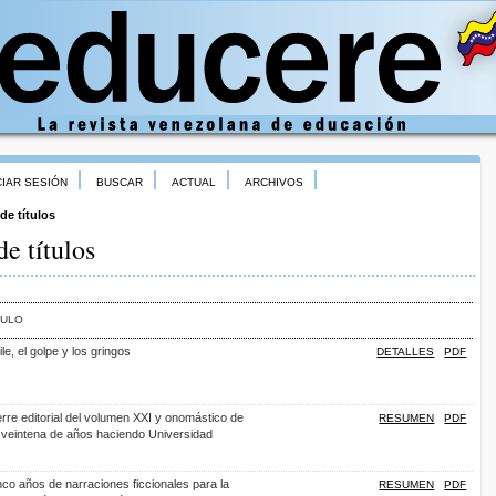
CIAR SESIÓN
BUSCAR
ACTUAL
ARCHIVOS
de títulos
e títulos
TULO
le, el golpe y los gringos
DETALLES
PDF
erre editorial del volumen XXI y onomástico de
RESUMEN
PDF
 veintena de años haciendo Universidad
nco años de narraciones ficcionales para la
RESUMEN
PDF