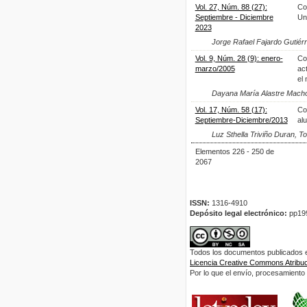
Vol. 27, Núm. 88 (27):
Co
Septiembre - Diciembre
Un
2023
Jorge Rafael Fajardo Gutiér
Vol. 9, Núm. 28 (9): enero-
Co
marzo/2005
act
el 
Dayana María Alastre Mach
Vol. 17, Núm. 58 (17):
Co
Septiembre-Diciembre/2013
al
Luz Sthella Triviño Duran, 
Elementos 226 - 250 de
2067
ISSN:
1316-4910
Depósito legal electrónico:
pp19
Todos los documentos publicados en
Licencia Creative Commons Atribuci
Por lo que el envío, procesamiento y