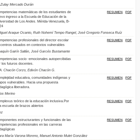
, Zulay Mercado Durán
mpetencias matemáticas de los estudiantes de
RESUMEN
PDF
evo ingreso a la Escuela de Educación de la
iversidad de Los Andes. Mérida-Venezuela, B-
24
 Miguel Araque Ocanto, Ruth Nohemí Tempo Rangel, José Gregorio Fonseca Ruíz
mpetencias profesionales del director escolar
RESUMEN
PDF
 centros situados en contextos vulnerables
 Joaquín Gairín Sallán, José Garcés Bustamante
mpetencias socio -emocionales autopercibidas
RESUMEN
PDF
r los futuros docentes.
 A. Chacón Corzo, Edixón Chacón G.
mplejidad educativa, comunidades indígenas y
RESUMEN
PDF
upos vulnerables. Hacia una propuesta
dagógica liberadora.
os Merino
mplexus teórico de la educación inclusiva.Por
RESUMEN
PDF
a escuela de brazos abiertos
ez
mponentes estructurantes y funcionales de las
RESUMEN
PDF
mpetencias profesionales en las carreras
dagógicas
ara María Varona Moreno, Manuel Antonio Mulet González