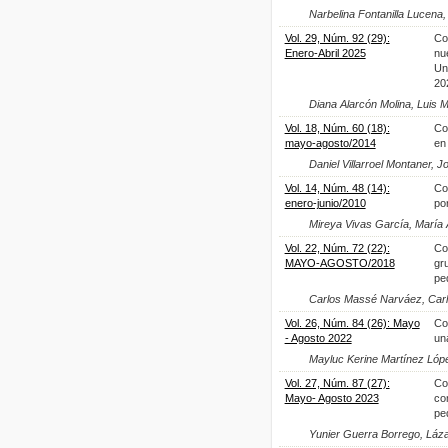
Narbelina Fontanilla Lucena
Vol. 29, Núm. 92 (29):
Co
Enero-Abril 2025
nu
Un
20
Diana Alarcón Molina, Luis
Vol. 18, Núm. 60 (18):
Co
mayo-agosto/2014
en
Daniel Villarroel Montaner,
Vol. 14, Núm. 48 (14):
Co
enero-junio/2010
po
Mireya Vivas García, María
Vol. 22, Núm. 72 (22):
Co
MAYO-AGOSTO/2018
gr
pe
Carlos Massé Narváez, Carl
Vol. 26, Núm. 84 (26): Mayo
Co
- Agosto 2022
un
Mayluc Kerine Martínez Lóp
Vol. 27, Núm. 87 (27):
Co
Mayo- Agosto 2023
co
pe
Yunier Guerra Borrego, Láz