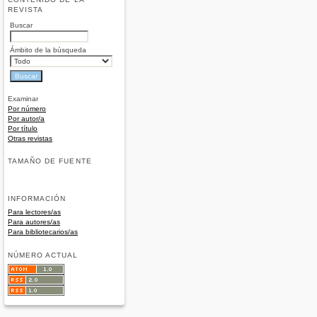
REVISTA
Buscar
Ámbito de la búsqueda
Examinar
Por número
Por autor/a
Por título
Otras revistas
TAMAÑO DE FUENTE
INFORMACIÓN
Para lectores/as
Para autores/as
Para bibliotecarios/as
NÚMERO ACTUAL