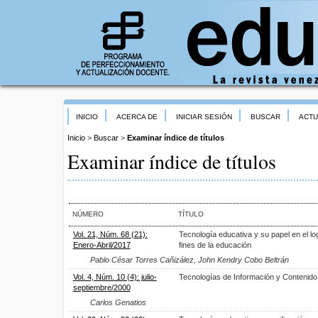
INICIO
ACERCA DE
INICIAR SESIÓN
BUSCAR
ACTU
Inicio
>
Buscar
>
Examinar índice de títulos
Examinar índice de títulos
NÚMERO
TÍTULO
Vol. 21, Núm. 68 (21):
Tecnología educativa y su papel en el lo
Enero-Abril/2017
fines de la educación
Pablo César Torres Cañizález, John Kendry Cobo Beltrán
Vol. 4, Núm. 10 (4): julio-
Tecnologías de Información y Contenido 
septiembre/2000
Carlos Genatios