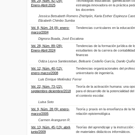
Vol. 29, Núm. 92 (29):
Tecnologías educativas: gamificación c
Enero-Abril 2025
estrategia innovadora en la práctica pe
los docentes
Jessica Betsabeth Romero Zhizhpón, Karla Esther Espinoza Cast
Elizabeth Chimbo Sumba
Vol. 8, Núm. 24 (8): enero-
Tendencias curriculares en la educación i
marzo/2004
Dignora Boada, José Escalona
Vol. 28, Núm. 89 (28):
Tendencias de la formación jurídica de l
Enero-Abril 2024
estudiantes de la carrera de contabilidad
finanzas
Odiza Leyva Santiesteban, Belisario Cedeño García, Danilo Qui
Vol. 12, Núm. 40 (12):
Tendencias organizacionales del profes
enero-marzo/2008
universitario de ingeniería.
Luis Enrique Meléndez Ferrer
Vol. 22, Núm. 73 (22):
Teoría de la activación humana: una opo
septiembre-diciembre/2018
para el desarrollo de la potencialidad del
el contexto escolar.
Luisa Soto
Vol. 9, Núm. 28 (9): enero-
Teoría y praxis en la enseñanza de la hi
marzo/2005
relación epistemológica
Carmen Aranguren R.
Vol. 13, Núm. 45 (13): abril-
Teorías del aprendizaje y la instrucción: 
junio/2009
de materiales didácticos informáticos.