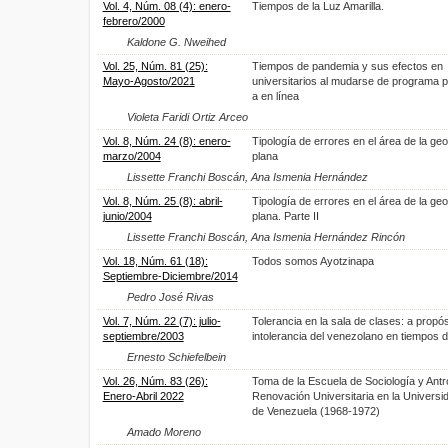
Vol. 4, Núm. 08 (4): enero-
Tiempos de la Luz Amarilla.
febrero/2000
Kaldone G. Nweihed
Vol. 25, Núm. 81 (25):
Tiempos de pandemia y sus efectos en
Mayo-Agosto/2021
universitarios al mudarse de programa p
a en línea
Violeta Faridi Ortiz Arceo
Vol. 8, Núm. 24 (8): enero-
Tipología de errores en el área de la ge
marzo/2004
plana
Lissette Franchi Boscán, Ana Ismenia Hernández
Vol. 8, Núm. 25 (8): abril-
Tipología de errores en el área de la ge
junio/2004
plana. Parte II
Lissette Franchi Boscán, Ana Ismenia Hernández Rincón
Vol. 18, Núm. 61 (18):
Todos somos Ayotzinapa
Septiembre-Diciembre/2014
Pedro José Rivas
Vol. 7, Núm. 22 (7): julio-
Tolerancia en la sala de clases: a propós
septiembre/2003
intolerancia del venezolano en tiempos d
Ernesto Schiefelbein
Vol. 26, Núm. 83 (26):
Toma de la Escuela de Sociología y Antr
Enero-Abril 2022
Renovación Universitaria en la Universi
de Venezuela (1968-1972)
Amado Moreno