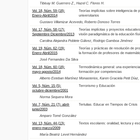
Tibisay M. Guerrero Z., Hazel C. Flores H.
Vol. 18, Núm. 59 (18):
Teorías implícitas sobre inteligencia de 
Enero-Abril/2014
universitarios
Gustavo Villamizar Acevedo, Roberto Donoso Torres
Vol. 17, Núm. 58 (17):
Teorías implícitas y proyectos educativ
Septiembre-Diciembre/2013
visión paradigmática de la educación fís
Carolina Alejandra Poblete Gálvez, Rodrigo Gamboa Jiménez
Vol. 19, Núm. 62 (19):
Teorías y prácticas de resolución de pr
Enero-Abril/2015
la formación de profesores de matemáti
José Fernandes Da Silva
Vol. 18, Núm. 60 (18):
Termodinámica general: una experiencia
mayo-agosto/2014
formación por competencias
Alberto Esteban Martínez Monasterios, Karen Graciela Petit Día
Vol. 5, Núm. 15 (5):
Terrorismo y Educación
octubre-diciembre/2001
Norma Sequera Mora
Vol. 7, Núm. 21 (7): abril-
Tertulias. Educar en Tiempos de Crisis
junio/2003
Amparo Tomé González
Vol. 13, Núm. 44 (13):
Textos escolares: oralidad, lectura y esc
enero-marzo/2009
María Beatriz Level Hernández